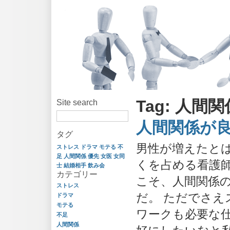
Tag: 人間関
Site search
人間関係が
タグ
男性が増えたと
ストレス
ドラマ
モテる
不
足
人間関係
優先
女医
女同
くを占める看護
士
結婚相手
飲み会
カテゴリー
こそ、人間関係
ストレス
だ。 ただでさえ
ドラマ
モテる
ワークも必要な
不足
人間関係