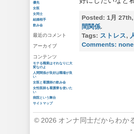
好にしたいなと私も
優先
女医
女同士
Posted:
1月 27th,
結婚相手
間関係
.
飲み会
Tags:
ストレス
,
最近のコメント
Comments:
none
アーカイブ
コンテンツ
モテる職業はそれなりに大
変なのよ
人間関係が良好は職場が良
い
女医と看護師の飲み会
女性医師も看護寮を使いた
い
病院という舞台
サイトマップ
© 2026
オンナ同士だからわか